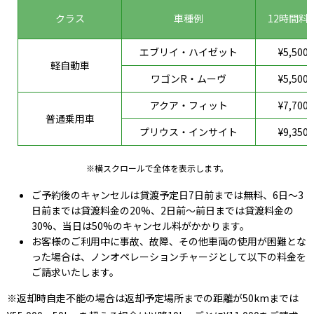
クラス
車種例
12時間料
エブリイ・ハイゼット
¥5,500
軽自動車
ワゴンR・ムーヴ
¥5,500
アクア・フィット
¥7,700
普通乗用車
プリウス・インサイト
¥9,350
※横スクロールで全体を表示します。
ご予約後のキャンセルは貸渡予定日7日前までは無料、6日～3
日前までは貸渡料金の20%、2日前～前日までは貸渡料金の
30%、当日は50%のキャンセル料がかかります。
お客様のご利用中に事故、故障、その他車両の使用が困難とな
った場合は、ノンオペレーションチャージとして以下の料金を
ご請求いたします。
※返却時自走不能の場合は返却予定場所までの距離が50kmまでは