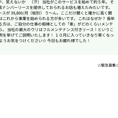
いや、笑えないか （汗） 当社がこのサービスを始めて約５年。 そ
黒ナンバーリースを提供しておられるお店も増えたみたいです。
が 39,800/月（税別） う～ん。ここだけ聞くと確かに高く聞
はこれから事業を始められる方が多いです。 これはなぜか？ 長年
る方は、ご自分の仕事の相棒としての「車」がどのくらいメンテ
ら。 当社の最大のウリはフルメンテナンス付きリース！というこ
例を挙げてご説明いたします！ １０月に入っていきなり寒くなっ
ようお気をつけください☆ 今日もお疲れ様でした！
☆緊急募集