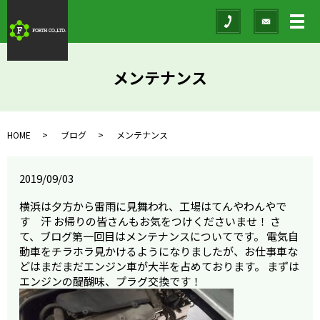
メ
メンテナンス
HOME
ブログ
メンテナンス
2019/09/03
横浜は夕方から雷雨に見舞われ、工場はてんやわんやで
す 汗 お帰りの皆さんもお気をつけくださいませ！ さ
て、ブログ第一回目はメンテナンスについてです。 電気自
動車をチラホラ見かけるようになりましたが、お仕事車な
どはまだまだエンジン車が大半を占めております。 まずは
エンジンの醍醐味、プラグ交換です！